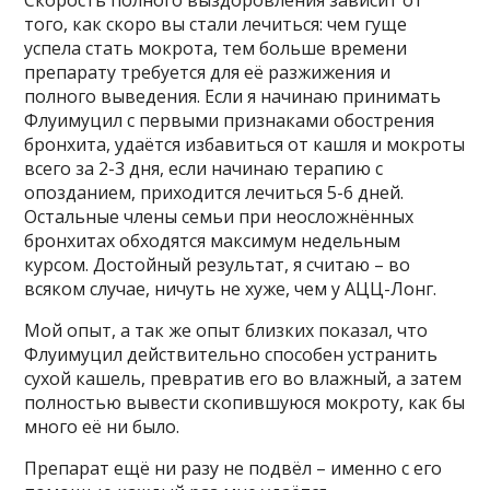
Скорость полного выздоровления зависит от
того, как скоро вы стали лечиться: чем гуще
успела стать мокрота, тем больше времени
препарату требуется для её разжижения и
полного выведения. Если я начинаю принимать
Флуимуцил с первыми признаками обострения
бронхита, удаётся избавиться от кашля и мокроты
всего за 2-3 дня, если начинаю терапию с
опозданием, приходится лечиться 5-6 дней.
Остальные члены семьи при неосложнённых
бронхитах обходятся максимум недельным
курсом. Достойный результат, я считаю – во
всяком случае, ничуть не хуже, чем у АЦЦ-Лонг.
Мой опыт, а так же опыт близких показал, что
Флуимуцил действительно способен устранить
сухой кашель, превратив его во влажный, а затем
полностью вывести скопившуюся мокроту, как бы
много её ни было.
Препарат ещё ни разу не подвёл – именно с его