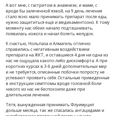
А вот мне, с гастритом в анамнезе, и маме, с
вроде бы залеченной язвой, на 9 день лечения
стало ясно: мало принимать препарат после еды,
нужно защититься ещё и медикаментозно. К тому
моменту нас обеих начало подташнивать,
появилась изжога и начал болеть желудок.
К счастью, Нольпаза и Алмагель отлично
справились с негативным воздействием
препарата на ЖКТ, и оставшиеся 4 дня ни одна из
нас не ощущала какого-либо дискомфорта. А при
коротких курсах в 3-6 дней дополнительных мер
и не требуется, описанные побочки попросту не
успевают проявить себя. Остальные приведённые
в инструкции симптомы вроде головной боли
никого из нас не беспокоили даже при
длительном лечении.
Тётя, вынужденная принимать Флуимуцил
дольше месяца, так же спасалась антацидами и