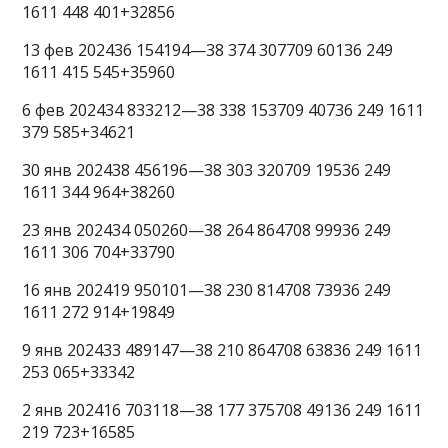
1611 448 401+32856
13 фев 202436 154194—38 374 307709 60136 249
1611 415 545+35960
6 фев 202434 833212—38 338 153709 40736 249 1611
379 585+34621
30 янв 202438 456196—38 303 320709 19536 249
1611 344 964+38260
23 янв 202434 050260—38 264 864708 99936 249
1611 306 704+33790
16 янв 202419 950101—38 230 814708 73936 249
1611 272 914+19849
9 янв 202433 489147—38 210 864708 63836 249 1611
253 065+33342
2 янв 202416 703118—38 177 375708 49136 249 1611
219 723+16585