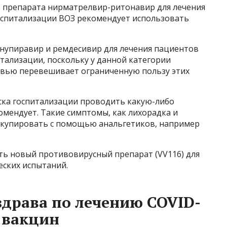
о препарата нирматрелвир-ритонавир для лечения
оспитализации ВОЗ рекомендует использовать
нупиравир и ремдесивир для лечения пациентов
итализации, поскольку у данной категории
вью перевешивает ограниченную пользу этих
ска госпитализации проводить какую-либо
мендует. Такие симптомы, как лихорадка и
 купировать с помощью анальгетиков, например
ть новый противовирусный препарат (VV116) для
еских испытаний.
драва по лечению COVID-
 вакцин