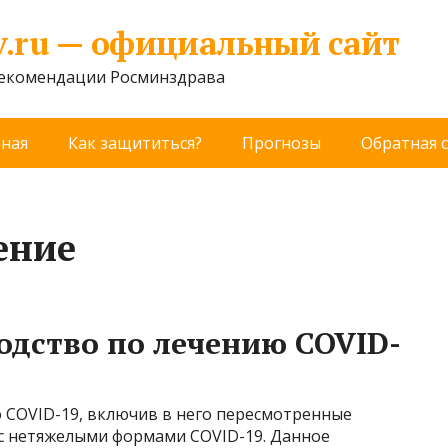
v.ru — официальный сайт
рекомендации Росминздрава
вная
Как защититься?
Прогнозы
Обратная 
ение
одство по лечению COVID-
 COVID-19, включив в него пересмотренные
с нетяжелыми формами COVID-19. Данное