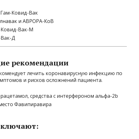
 Гам-Ковид-Вак
Салнавак и АВРОРА-КоB
м-Ковид-Вак-М
-Вак-Д
щие рекомендации
екомендует лечить коронавирусную инфекцию по
имптомов и рисков осложнений пациента.
арацетамол, средства с интерфероном альфа-2b
вместо Фавипиравира
включают: