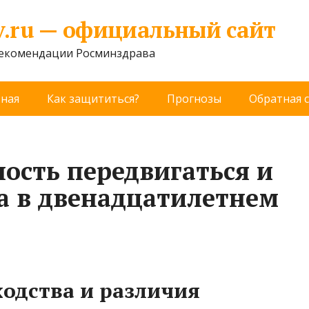
v.ru — официальный сайт
рекомендации Росминздрава
вная
Как защититься?
Прогнозы
Обратная 
ность передвигаться и
а в двенадцатилетнем
ходства и различия