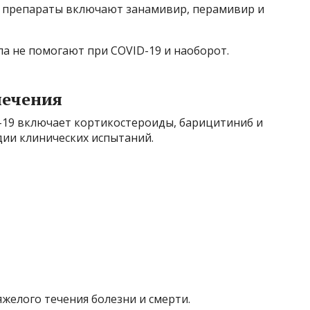
 препараты включают занамивир, перамивир и
а не помогают при COVID-19 и наоборот.
лечения
-19 включает кортикостероиды, барицитиниб и
дии клинических испытаний.
елого течения болезни и смерти.