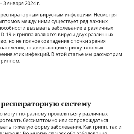
3 января 2024 г.
 к респираторным вирусным инфекциям. Несмотря
имптомов между ними существует ряд важных
способности вызывать заболевание в различных
ID-19 и гриппа являются вирусы двух различных
во, но не полное совпадение с точки зрения
 населения, подвергающихся риску тяжелых
чения этих инфекций. В этой статье мы рассмотрим
гриппом.
 респираторную систему
о могут по-разному проявляться у различных
протекать бессимптомно или сопровождаться
вать тяжелую форму заболевания. Как грипп, так и
 исходу. Во многих случаях оба заболевания