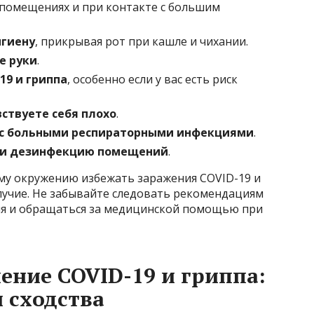
помещениях и при контакте с большим
игиену
, прикрывая рот при кашле и чихании.
е руки
.
19 и гриппа
, особенно если у вас есть риск
вствуете себя плохо
.
 с больными респираторными инфекциями
.
у и дезинфекцию помещений
.
му окружению избежать заражения COVID-19 и
лучие. Не забывайте следовать рекомендациям
я и обращаться за медицинской помощью при
ение COVID-19 и гриппа:
 сходства