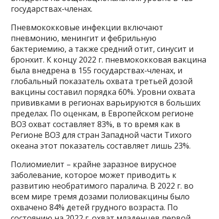
государствах-членах.
Пневмококковые инфекции включают
пневмонию, менингит и фебрильную
бактериемию, а также средний отит, синусит и
бронхит. К концу 2022 г. пневмококковая вакцина
была внедрена в 155 государствах-членах, и
глобальный показатель охвата третьей дозой
вакцины составил порядка 60%. Уровни охвата
прививками в регионах варьируются в больших
пределах. По оценкам, в Европейском регионе
ВОЗ охват составляет 83%, в то время как в
Регионе ВОЗ для стран Западной части Тихого
океана этот показатель составляет лишь 23%.
Полиомиелит – крайне заразное вирусное
заболевание, которое может приводить к
развитию необратимого паралича. В 2022 г. во
всем мире тремя дозами полиовакцины было
охвачено 84% детей грудного возраста. По
состоянию на 2022 г. охват младенцев первой