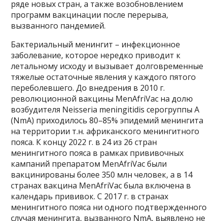
ряде новых стран, а также возобновлением
программ вакцинации после перерыва,
вызванного пандемией.
Бактериальный менингит – инфекционное
заболевание, которое нередко приводит к
летальному исходу и вызывает долговременные
тяжелые остаточные явления у каждого пятого
переболевшего. До внедрения в 2010 г.
революционной вакцины MenAfriVac на долю
возбудителя Neisseria meningitidis серогруппы A
(NmA) приходилось 80–85% эпидемий менингита
на территории т.н. африканского менингитного
пояса. К концу 2022 г. в 24 из 26 стран
менингитного пояса в рамках прививочных
кампаний препаратом MenAfriVac были
вакцинированы более 350 млн человек, а в 14
странах вакцина MenAfriVac была включена в
календарь прививок. С 2017 г. в странах
менингитного пояса ни одного подтвержденного
случая менингита, вызванного NmA, выявлено не