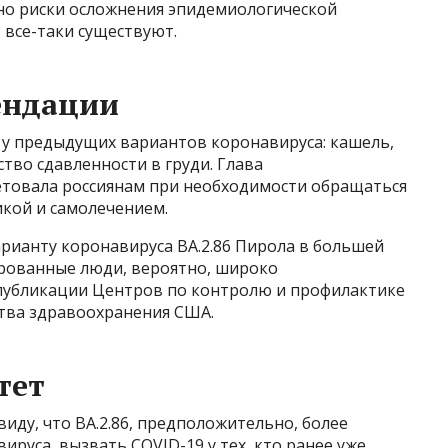
 но риски осложнения эпидемиологической
, все-таки существуют.
ендации
 у предыдущих вариантов коронавируса: кашель,
ство сдавленности в груди. Глава
етовала россиянам при необходимости обращаться
икой и самолечением.
рианту коронавируса BA.2.86 Пирола в большей
рованные люди, вероятно, широко
 публикации Центров по контролю и профилактике
ства здравоохранения США.
тет
иду, что BA.2.86, предположительно, более
ируса, вызвать COVID-19 у тех, кто ранее уже