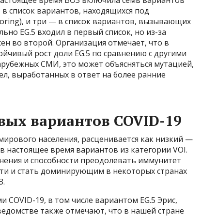
в настоящее время ВОЗ включила семь вариантов
 в список вариантов, находящихся под
toring), и три — в список вариантов, вызывающих
чально EG.5 входил в первый список, но из-за
ен во второй. Организация отмечает, что в
йчивый рост доли EG.5 по сравнению с другими
арубежных СМИ, это может объясняться мутацией,
тел, выработанных в ответ на более ранние
вых вариантов COVID-19
 мирового населения, расценивается как низкий —
 в настоящее время вариантов из категории VOI.
анения и способности преодолевать иммунитет
сти и стать доминирующим в некоторых странах
З.
ми COVID-19, в том числе вариантом EG.5 Эрис,
ведомстве также отмечают, что в нашей стране