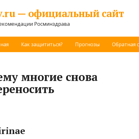
v.ru — официальный сайт
рекомендации Росминздрава
вная
Как защититься?
Прогнозы
Обратная 
ему многие снова
ереносить
rinae