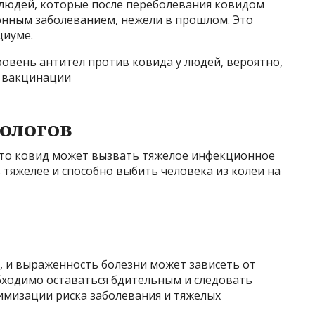
людей, которые после переболевания ковидом
онным заболеванием, нежели в прошлом. Это
циуме.
уровень антител против ковида у людей, вероятно,
й вакцинации
ологов
то ковид может вызвать тяжелое инфекционное
 тяжелее и способно выбить человека из колеи на
 и выраженность болезни может зависеть от
бходимо оставаться бдительным и следовать
мизации риска заболевания и тяжелых