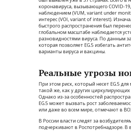
был выявлен уже в 57 странах. Всего 
коронавируса, вызывающего COVID-19,
наблюдением (VUM, variant under moni
интерес (VOI, variant of interest). Изна
быстрого распространения был перенес
глобальном масштабе наблюдается усто
разновидностями вируса. По данным з
которая позволяет EG.5 избегать анти
варианты вируса и вакцины.
Реальные угрозы но
При этом риск, который несет EG.5 для
такой же, как у других циркулирующих
Однако из-за особенностей распростр
EG.5 может вызвать рост заболеваемо
или даже во всем мире, отмечают в ВО
В России власти следят за возбудителя
подчеркивают в Роспотребнадзоре. В 