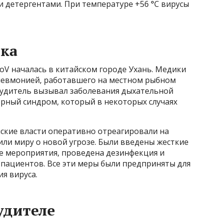
 детергентами. При температуре +56 °С вирусы
шка
oV началась в китайском городе Ухань. Медики
невмонией, работавшего на местном рыбном
збудитель вызывал заболевания дыхательной
орный синдром, который в некоторых случаях
айские власти оперативно отреагировали на
ли миру о новой угрозе. Были введены жесткие
е мероприятия, проведена дезинфекция и
пациентов. Все эти меры были предприняты для
я вируса.
удителе