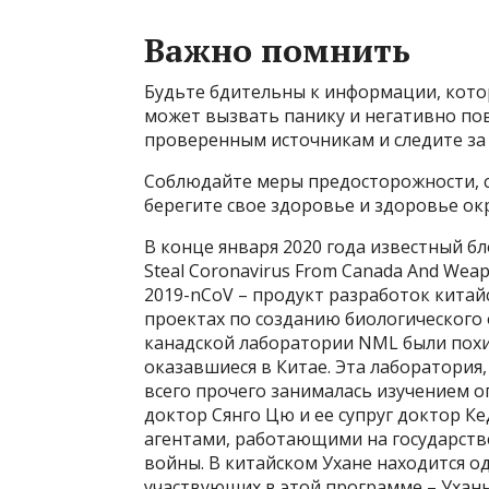
Важно помнить
Будьте бдительны к информации, кото
может вызвать панику и негативно пов
проверенным источникам и следите за
Соблюдайте меры предосторожности, 
берегите свое здоровье и здоровье о
В конце января 2020 года известный бл
Steal Coronavirus From Canada And Weap
2019-nCoV – продукт разработок китай
проектах по созданию биологического о
канадской лаборатории NML были пох
оказавшиеся в Китае. Эта лаборатория
всего прочего занималась изучением о
доктор Сянго Цю и ее супруг доктор К
агентами, работающими на государст
войны. В китайском Ухане находится о
участвующих в этой программе – Ухань