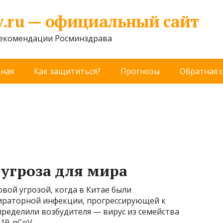
v.ru — официальный сайт
рекомендации Росминздрава
вная
Как защититься?
Прогнозы
Обратная 
 угроза для мира
овой угрозой, когда в Китае были
ираторной инфекции, прогрессирующей к
ределили возбудителя — вирус из семейства
19-nCoV.