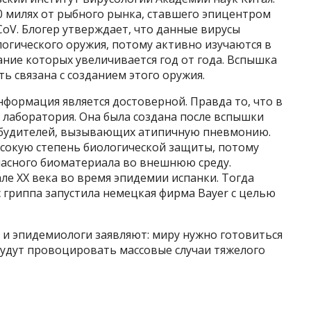
0 милях от рыбного рынка, ставшего эпицентром
oV. Блогер утверждает, что данные вирусы
огического оружия, потому активно изучаются в
ние которых увеличивается год от года. Вспышка
ь связана с созданием этого оружия.
нформация является достоверной. Правда то, что в
 лаборатория. Она была создана после вспышки
озбудителей, вызывающих атипичную пневмонию.
ысокую степень биологической защиты, потому
пасного биоматериала во внешнюю среду.
ле XX века во время эпидемии испанки. Тогда
с гриппа запустила немецкая фирма Bayer с целью
и и эпидемиологи заявляют: миру нужно готовиться
будут провоцировать массовые случаи тяжелого