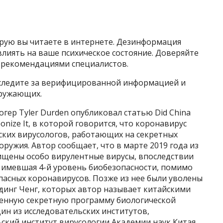
рую вы читаете в интернете. Дезинформация
лиять на ваше психическое состояние. Доверяйте
 рекомендациями специалистов.
следите за верифицированной информацией и
кружающих.
огер Tyler Durden опубликовал статью Did China
onize It, в которой говорится, что коронавирус
ских вирусологов, работающих на секретных
ружия. Автор сообщает, что в марте 2019 года из
ищены особо вирулентные вирусы, впоследствии
, имевшая 4-й уровень биобезопасности, помимо
пасных коронавирусов. Позже из нее были уволены
единг Ченг, которых автор называет китайскими
венную секретную программу биологической
дин из исследовательских институтов,
ский институт вирусологии Академии наук Китая.