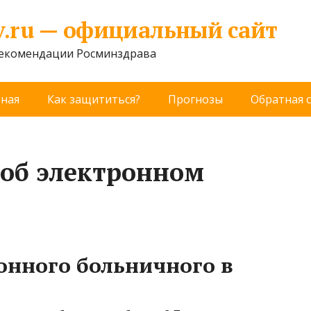
v.ru — официальный сайт
рекомендации Росминздрава
вная
Как защититься?
Прогнозы
Обратная 
 об электронном
онного больничного в