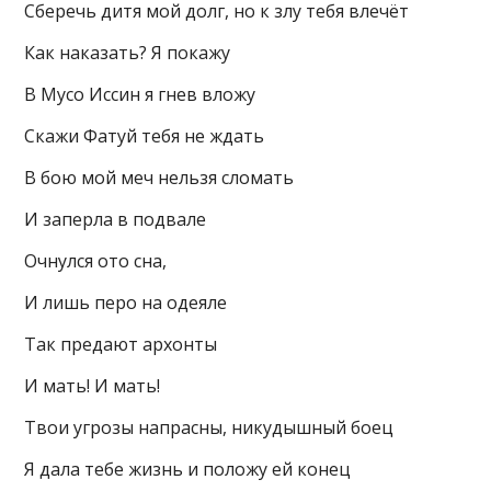
Сберечь дитя мой долг, но к злу тебя влечёт
Как наказать? Я покажу
В Мусо Иссин я гнев вложу
Скажи Фатуй тебя не ждать
В бою мой меч нельзя сломать
И заперла в подвале
Очнулся ото сна,
И лишь перо на одеяле
Так предают архонты
И мать! И мать!
Твои угрозы напрасны, никудышный боец
Я дала тебе жизнь и положу ей конец